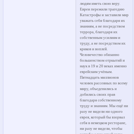
людям иметь свою веру.
Евреи пережили трагедию
Катастрофы и заставили мир
уважать себя благодаря их
знаниям, а не посредством
террора, благодаря их
собственным усилиям и
труду, а не посредством их
криков и воплей.
Человечество обязанно
большенством отркытий и
наук в 19 и 20 веках именно
еврейским учёным.
Пятнадцать миллионов
человек рассеяных по всему
миру, объеденились и
добились своих прав
благодаря собственному
труду и знаниям. Мы ещё ни
разу не видели ни одного
еврея, который бы взорвал
себя в немецком ресторане,
ни разу не видели, чтобы