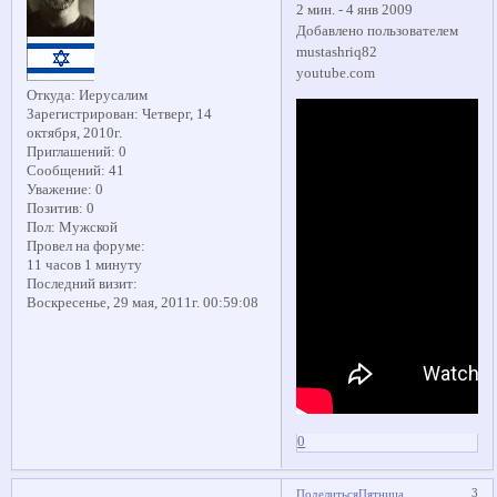
2 мин. - 4 янв 2009
Добавлено пользователем
mustashriq82
youtube.com
Откуда:
Иерусалим
Зарегистрирован
: Четверг, 14
октября, 2010г.
Приглашений:
0
Сообщений:
41
Уважение:
0
Позитив:
0
Пол:
Мужской
Провел на форуме:
11 часов 1 минуту
Последний визит:
Воскресенье, 29 мая, 2011г. 00:59:08
0
3
Поделиться
Пятница,