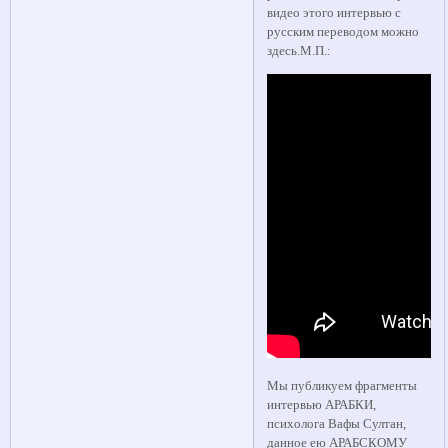
видео этого интервью с
русским переводом можно
здесь.М.П.:
Мы публикуем фрагменты
интервью АРАБКИ,
психолога Вафы Султан,
данное ею АРАБСКОМУ