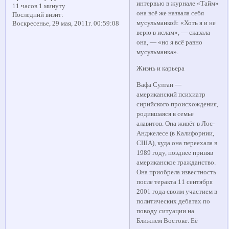
интервью в журнале «Тайм»
11 часов 1 минуту
она всё же назвала себя
Последний визит:
мусульманкой: «Хоть я и не
Воскресенье, 29 мая, 2011г. 00:59:08
верю в ислам», — сказала
она, — «но я всё равно
мусульманка».
Жизнь и карьера
Вафа Султан —
американский психиатр
сирийского происхождения,
родившаяся в семье
алавитов. Она живёт в Лос-
Анджелесе (в Калифорнии,
США), куда она переехала в
1989 году, позднее приняв
американское гражданство.
Она приобрела известность
после теракта 11 сентября
2001 года своим участием в
политических дебатах по
поводу ситуации на
Ближнем Востоке. Её