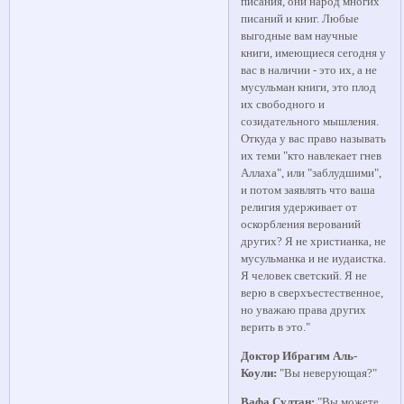
писания, они народ многих
писаний и книг. Любые
выгодные вам научные
книги, имеющиеся сегодня у
вас в наличии - это их, а не
мусульман книги, это плод
их свободного и
созидательного мышления.
Откуда у вас право называть
их теми "кто навлекает гнев
Аллаха", или "заблудшими",
и потом заявлять что ваша
религия удерживает от
оскорбления верований
других? Я не христианка, не
мусульманка и не иудаистка.
Я человек светский. Я не
верю в сверхъестественное,
но уважаю права других
верить в это."
Доктор Ибрагим Аль-
Коули:
"Вы неверующая?"
Вафа Султан:
"Вы можете