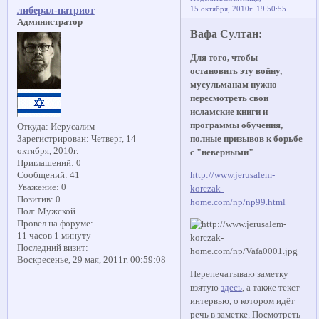
15 октября, 2010г. 19:50:55
либерал-патриот
Администратор
Вафа Султан:
Для того, чтобы
остановить эту войну,
мусульманам нужно
пересмотреть свои
исламские книги и
программы обучения,
Откуда:
Иерусалим
полные призывов к борьбе
Зарегистрирован
: Четверг, 14
октября, 2010г.
с "неверными"
Приглашений:
0
http://www.jerusalem-
Сообщений:
41
Уважение:
0
korczak-
Позитив:
0
home.com/np/np99.html
Пол:
Мужской
Провел на форуме:
11 часов 1 минуту
Последний визит:
Воскресенье, 29 мая, 2011г. 00:59:08
Перепечатываю заметку
взятую
здесь
, а также текст
интервью, о котором идёт
речь в заметке. Посмотреть