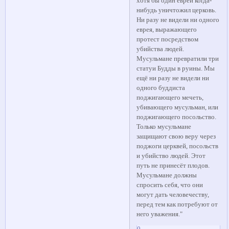
хотя бы один еврей когда-
нибудь уничтожил церковь.
Ни разу не видели ни одного
еврея, выражающего
протест посредством
убийства людей.
Мусульмане превратили три
статуи Будды в руины. Мы
ещё ни разу не видели ни
одного буддиста
поджигающего мечеть,
убивающего мусульман, или
поджигающего посольство.
Только мусульмане
защищают свою веру через
поджоги церквей, посольств
и убийство людей. Этот
путь не принесёт плодов.
Мусульмане должны
спросить себя, что они
могут дать человечеству,
перед тем как потребуют от
него уважения."
0