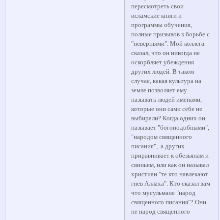
пересмотреть свои
исламские книги и
программы обучения,
полные призывов к борьбе с
"неверными". Мой коллега
сказал, что он никогда не
оскорбляет убеждения
других людей. В таком
случае, какая культура на
земле позволяет ему
называть людей именами,
которые они сами себе не
выбирали? Когда одних он
называет "богоподобными",
"народом священного
писания", а других
приравнивает к обезьянам и
свиньям, или как он называл
христиан "те кто навлекают
гнев Аллаха". Кто сказал вам
что мусульмане "народ
священного писания"? Они
не народ священного