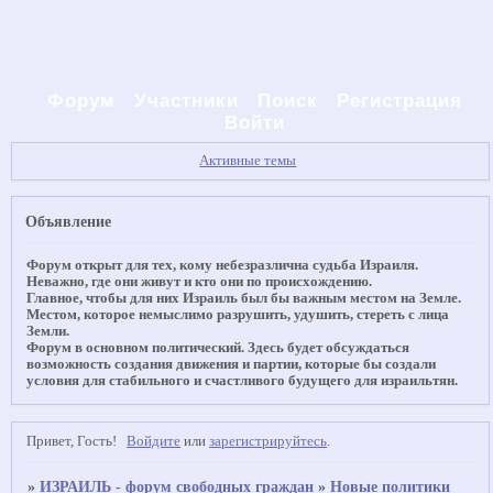
Форум
Участники
Поиск
Регистрация
Войти
Активные темы
Объявление
Форум открыт для тех, кому небезразлична судьба Израиля.
Неважно, где они живут и кто они по происхождению.
Главное, чтобы для них Израиль был бы важным местом на Земле.
Местом, которое немыслимо разрушить, удушить, стереть с лица
Земли.
Форум в основном политический. Здесь будет обсуждаться
возможность создания движения и партии, которые бы создали
условия для стабильного и счастливого будущего для израильтян.
Привет, Гость!
Войдите
или
зарегистрируйтесь
.
»
ИЗРАИЛЬ - форум свободных граждан
»
Новые политики