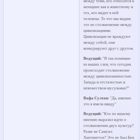
между теми, кто относится к
женщине как к животному и
тех, кто видит в ней
человека. То что мы видим
это не столкновение между
цивилизациями.
Цивилизации не враждуют
между собой, они
конкурируют друг с другом.
Ведущий:
"Я так понимаю
из ваших слов, что сегодня
происходит столкновение
между цивилизованностью
Запада и отсталостью и
невежеством мусульман?"
Вафа Султан:
"Да, именно
это я имела ввиду"
Ведущий:
"Кто по вашему
мнению выразил идею о
столкновении двух культур?
Разве не Самуил
Хантингтон? Это не был Бен