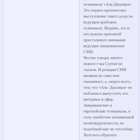
телеканалу «Аль-Джазира».
Это первое критическое
выступление такого рода на
ведущем арабском
телеканале. Видимо, это и
послужило причиной
пристального внимания
ведущих американских
СМИ.
Честно говоря, ничего
нового г-жа Султан не
сказала. И реакция СМИ
вызвана не смыслом
сказанного, а, скорее всего,
тем, что «Аль- Джазира» не
побоялась выпустить это
интервью в эфир.
Американские и
европейские телеканалы, в
силу ошибочно понимаемой
политкорректности, на
подобный шаг не способны.
Хотелось обратить