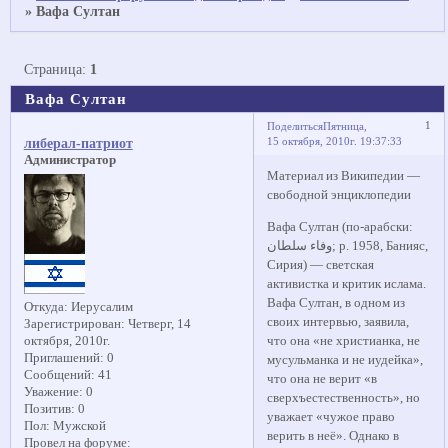
»
Вафа Султан
Страница:
1
Вафа Султан
1
Поделиться
Пятница,
15 октября, 2010г. 19:37:33
либерал-патриот
Администратор
Материал из Википедии —
свободной энциклопедии
Вафа Султан (по-арабски:
وفاء سلطان; р. 1958, Банияс,
Сирия) — светская
активистка и критик ислама.
Вафа Султан, в одном из
Откуда:
Иерусалим
своих интервью, заявила,
Зарегистрирован
: Четверг, 14
что она «не христианка, не
октября, 2010г.
Приглашений:
0
мусульманка и не иудейка»,
Сообщений:
41
что она не верит «в
Уважение:
0
сверхъестественность», но
Позитив:
0
уважает «чужое право
Пол:
Мужской
верить в неё». Однако в
Провел на форуме: