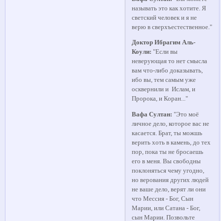
называть это как хотите. Я
светский человек и я не
верю в сверхъестественное."
Доктор Ибрагим Аль-
Коули:
"Если вы
неверующая то нет смысла
вам что-либо доказывать,
ибо вы, тем самым уже
осквернили и Ислам, и
Пророка, и Коран..."
Вафа Султан:
"Это моё
личное дело, которое вас не
касается. Брат, ты можшь
верить хоть в камень, до тех
пор, пока ты не бросаешь
его в меня. Вы свободны
поклоняться чему угодно,
но верования других людей
не ваше дело, верят ли они
что Мессия - Бог, Сын
Марии, или Сатана - Бог,
сын Марии. Позвольте