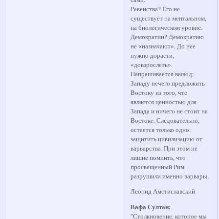
Равенства? Его не
существует на ментальном,
на биологическом уровне.
Демократии? Демократию
не «назначают». До нее
нужно дорасти,
«довзрослеть».
Напрашивается вывод:
Западу нечего предложить
Востоку из того, что
является ценностью для
Запада и ничего не стоит на
Востоке. Следовательно,
остается только одно:
защитить цивилизацию от
варварства. При этом не
лишне помнить, что
просвещенный Рим
разрушили именно варвары.
Леонид Амстиславский
Вафа Султан:
"Столкновение, которое мы