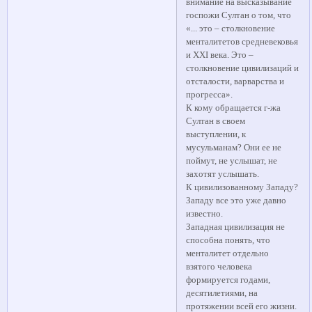
внимание на высказывание
госпожи Султан о том, что
«... это – столкновение
менталитетов средневековья
и XXI века. Это –
столкновение цивилизаций и
отсталости, варварства и
прогресса».
К кому обращается г-жа
Султан в своем
выступлении, к
мусульманам? Они ее не
поймут, не услышат, не
захотят услышать.
К цивилизованному Западу?
Западу все это уже давно
известно.
Западная цивилизация не
способна понять, что
менталитет отдельно
взятого человека
формируется годами,
десятилетиями, на
протяжении всей его жизни.