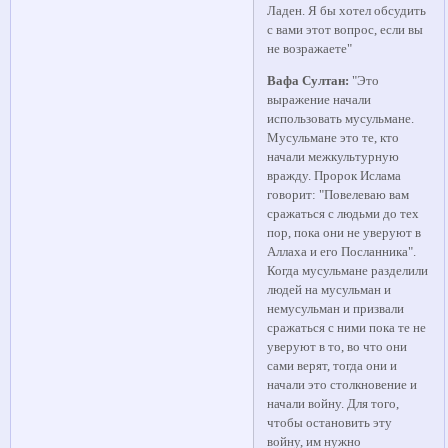
Ладен. Я бы хотел обсудить
с вами этот вопрос, если вы
не возражаете"
Вафа Султан:
"Это
выражение начали
использовать мусульмане.
Мусульмане это те, кто
начали межкультурную
вражду. Пророк Ислама
говорит: "Повелеваю вам
сражаться с людьми до тех
пор, пока они не уверуют в
Аллаха и его Посланника".
Когда мусульмане разделили
людей на мусульман и
немусульман и призвали
сражаться с ними пока те не
уверуют в то, во что они
сами верят, тогда они и
начали это столкновение и
начали войну. Для того,
чтобы остановить эту
войну, им нужно