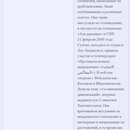
сочинения, написанные на
арабском языке, были
опубликованы в различных
газетах. Она также
выступала по телевидению,
в частности на телеканалах
«Аль-джазира» и CNN.
21 февраля 2006 года
Султан, находясь в студии в
Лос-Анджелесе, приняла
участие в телепередаче
«Противоположное
направление» («الاتجاه
المعاكس»). В ней она
спорила с Фейсалом аль-
Касемом и Ибрагимом аль-
Хули на тему «столкновения
цивилизаций», впервые
выдвинутую Сэмюелем
Хантингтоном. Она
критиковала мусульман за
неадекватное отношение к
иноверцам и непризнание их
достижений, в то время как