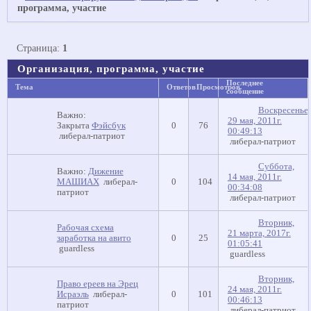
программа, участие
Страница:
1
Организация, программа, участие
Последнее
Тема
Ответов
Просмотров
сообщение
Воскресенье,
Важно:
29 мая, 2011г.
Закрыта
Фэйсбук
0
76
00:49:13
либерал-патриот
либерал-патриот
Суббота,
Важно:
Дижение
14 мая, 2011г.
МАШИАХ
либерал-
0
104
00:34:08
патриот
либерал-патриот
Вторник,
Рабочая схема
21 марта, 2017г.
заработка на авито
0
25
01:05:41
guardless
guardless
Вторник,
Право ереев на Эрец
24 мая, 2011г.
Исраэль
либерал-
0
101
00:46:13
патриот
либерал-патриот